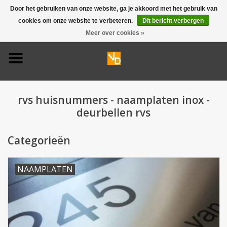
Door het gebruiken van onze website, ga je akkoord met het gebruik van
cookies om onze website te verbeteren.
Dit bericht verbergen
0 Artikelen - €0,00
Meer over cookies »
Home
Deurbel 316
rvs huisnummers - naamplaten inox -
Deurbel 304
deurbellen rvs
Huisnummers
Categorieën
Naamplaten
NAAMPLATEN
Opruiming