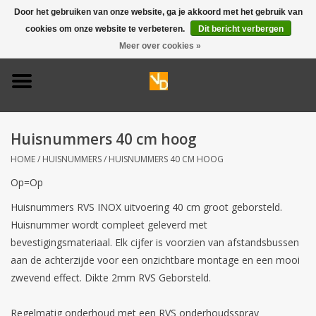
Door het gebruiken van onze website, ga je akkoord met het gebruik van
cookies om onze website te verbeteren.
Dit bericht verbergen
0 Artikelen - €0,00
Meer over cookies »
Home
Deurbel 316
Huisnummers 40 cm hoog
Deurbel 304
HOME
/
HUISNUMMERS
/
HUISNUMMERS 40 CM HOOG
Op=Op
Huisnummers
Huisnummers RVS INOX uitvoering 40 cm groot geborsteld.
Huisnummer wordt compleet geleverd met
Naamplaten
bevestigingsmateriaal. Elk cijfer is voorzien van afstandsbussen
aan de achterzijde voor een onzichtbare montage en een mooi
Opruiming
zwevend effect. Dikte 2mm RVS Geborsteld.
Regelmatig onderhoud met een RVS onderhoudsspray