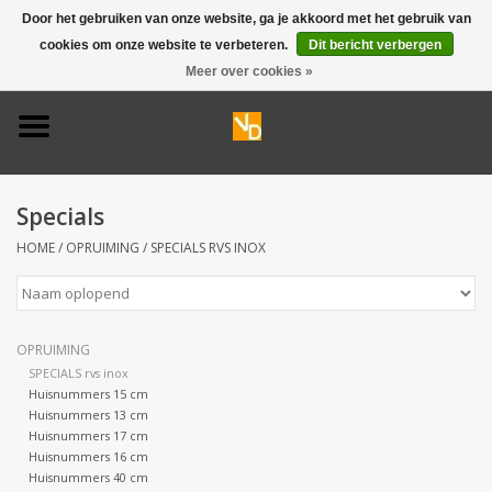
Door het gebruiken van onze website, ga je akkoord met het gebruik van
cookies om onze website te verbeteren.
Dit bericht verbergen
0 Artikelen - €0,00
Meer over cookies »
Home
Deurbel 316
Specials
Deurbel 304
HOME
/
OPRUIMING
/
SPECIALS RVS INOX
Huisnummers
OPRUIMING
Naamplaten
SPECIALS rvs inox
Huisnummers 15 cm
Opruiming
Huisnummers 13 cm
Huisnummers 17 cm
Huisnummers 16 cm
Huisnummers 40 cm