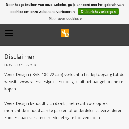
Door het gebruiken van onze website, ga je akkoord met het gebruik van
cookies om onze website te verbeteren.
Dit bericht verbergen
0 Artikelen - €0,00
Meer over cookies »
Home
Deurbel 316
Disclaimer
Deurbel 304
HOME
/
DISCLAIMER
Veers Design ( KVK: 180.727.55) verleent u hierbij toegang tot de
Huisnummers
website www.veersdesign.nl en nodigt u uit het aangebodene te
kopen.
Naamplaten
Veers Design behoudt zich daarbij het recht voor op elk
Opruiming
moment de inhoud aan te passen of onderdelen te verwijderen
zonder daarover aan u mededeling te hoeven doen.