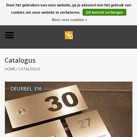
Door het gebruiken van onze website, ga je akkoord met het gebruik van
cookies om onze website te verbeteren.
Dit bericht verbergen
0 Artikelen - €0,00
Meer over cookies »
Home
Deurbel 316
Catalogus
Deurbel 304
HOME
/
CATALOGUS
Huisnummers
DEURBEL 316
Naamplaten
Opruiming