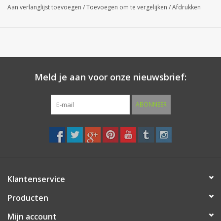
Aan verlanglijst toevoegen
/
Toevoegen om te vergelijken
/
Afdrukken
Cijfers zijn voorzien van drie afstandsbussen aan de achterzijde
voor een onzichtbare montage.
Regelmatig onderhoud met een RVS onderhoudsspray
beschermt het huisnummer tegen invloeden van buitenaf en laat
Meld je aan voor onze nieuwsbrief:
u nog jarenlang genieten van uw aankoop.
ABONNEER
Klantenservice
Producten
Mijn account