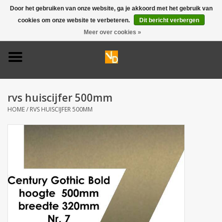
Door het gebruiken van onze website, ga je akkoord met het gebruik van
cookies om onze website te verbeteren.
Dit bericht verbergen
0 Artikelen - €0,00
Meer over cookies »
Home
Deurbel 316
rvs huiscijfer 500mm
Deurbel 304
HOME
/
RVS HUISCIJFER 500MM
Huisnummers
Naamplaten
Opruiming