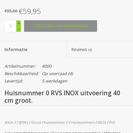
€59,95
€95,00
+
TOEVOEGEN AAN WINKELWAGEN
-
Informatie
Reviews
(0)
Artikelnummer:
4000
Beschikbaarheid:
Op voorraad
(4)
Levertijd:
5 werkdagen
Huisnummer 0 RVS INOX uitvoering 40
cm groot.
Wordt compleet geleverd met bevestigingsmateriaal.
Cijfers zijn voorzien van drie of vier afstandsbussen aan de
40cm
/
CIJFERS
/
Groot
/
huisnummer 0
/
Huisnummers
/
INOX
/
RVS
achterzijde en zorgen in combinatie met losse rvs stiften voor