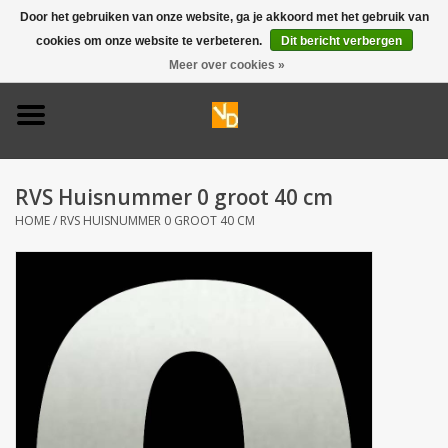
Door het gebruiken van onze website, ga je akkoord met het gebruik van
cookies om onze website te verbeteren.
Dit bericht verbergen
0 Artikelen - €0,00
Meer over cookies »
Home
Deurbel 316
RVS Huisnummer 0 groot 40 cm
Deurbel 304
HOME
/
RVS HUISNUMMER 0 GROOT 40 CM
Huisnummers
Naamplaten
Opruiming