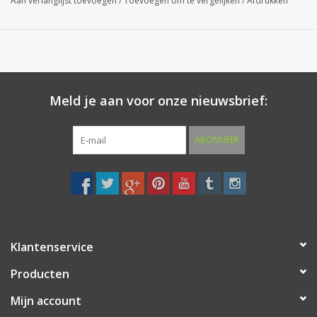
Aan verlanglijst toevoegen
/
Toevoegen om te vergelijken
/
Afdrukken
een onzichtbare montage.
Regelmatig onderhoud met een RVS onderhoudsspray
beschermt het huisnummer tegen invloeden van buitenaf en laat
u nog jarenlang genieten van uw aankoop.
Meld je aan voor onze nieuwsbrief:
Leverbaar RVS Cijfers 0 t/m 9.
ABONNEER
Veersdesign het adres voor
uw huisnummer.
Klantenservice
Producten
Mijn account