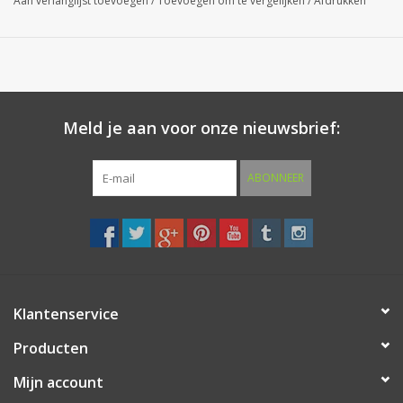
Aan verlanglijst toevoegen
/
Toevoegen om te vergelijken
/
Afdrukken
Regelmatig onderhoud met een RVS onderhoudsspray
beschermt het huisnummer tegen invloeden van buitenaf en laat
u nog jarenlang genieten van uw aankoop.
Meld je aan voor onze nieuwsbrief:
Leverbaar RVS Cijfers 0 t/m 9.
ABONNEER
Klantenservice
Producten
Mijn account