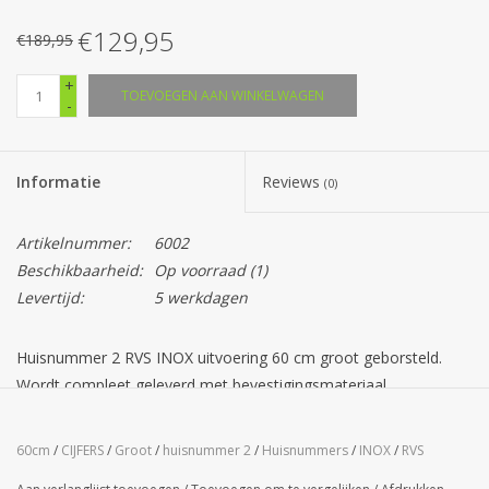
€129,95
€189,95
+
TOEVOEGEN AAN WINKELWAGEN
-
Informatie
Reviews
(0)
Artikelnummer:
6002
Beschikbaarheid:
Op voorraad
(1)
Levertijd:
5 werkdagen
Huisnummer 2 RVS INOX uitvoering 60 cm groot geborsteld.
Wordt compleet geleverd met bevestigingsmateriaal.
60cm
/
CIJFERS
/
Groot
/
huisnummer 2
/
Huisnummers
/
INOX
/
RVS
Cijfers zijn voorzien van drie afstandsbussen aan de achterzijde
voor een onzichtbare montage.