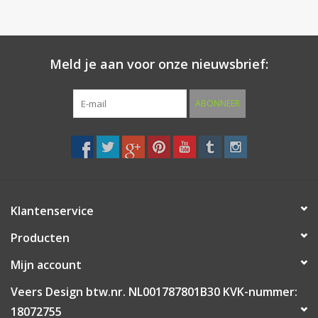
zoals ook bij ons te bestellen.
RVS Huisnummers met tekst.
Meld je aan voor onze nieuwsbrief:
Kies het gerelateerde artikel "
Huisnummer met tekst
" bij het
scherm Controleer uw bestelling vermeld u bij opmerkingen uw
ABONNEER
tekst, lettertype en positie daarvan in uw huisnummer. U
ontvangt altijd vooraf een PDF proefdruk met de door u
opgegeven tekst en cijfer zodat u altijd een duidelijk beeld heeft
hoe de rvs huisnummers eruit komen te zien.
Veersdesign het adres voor huisnummers
Klantenservice
rvs inox.
Producten
Mijn account
Veers Design btw.nr. NL001787801B30 KVK-nummer:
18072755