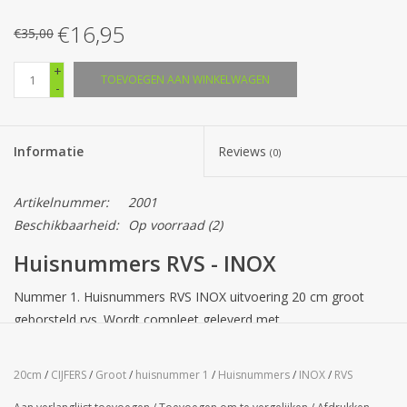
€16,95
€35,00
+
TOEVOEGEN AAN WINKELWAGEN
-
Informatie
Reviews
(0)
Artikelnummer:
2001
Beschikbaarheid:
Op voorraad
(2)
Huisnummers RVS - INOX
Nummer 1. Huisnummers RVS INOX uitvoering 20 cm groot
geborsteld rvs. Wordt compleet geleverd met
bevestigingsmateriaal.
Cijfers zijn voorzien van drie afstandsbussen aan de achterzijde
20cm
/
CIJFERS
/
Groot
/
huisnummer 1
/
Huisnummers
/
INOX
/
RVS
voor een onzichtbare montage en een mooi zwevend effect.