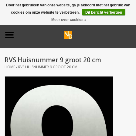
Door het gebruiken van onze website, ga je akkoord met het gebruik van
cookies om onze website te verbeteren.
Dit bericht verbergen
0 Artikelen - €0,00
Meer over cookies »
Home
Deurbel 316
RVS Huisnummer 9 groot 20 cm
Deurbel 304
HOME
/
RVS HUISNUMMER 9 GROOT 20 CM
Huisnummers
Naamplaten
Opruiming