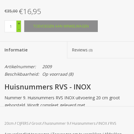
€16,95
€35,00
+
TOEVOEGEN AAN WINKELWAGEN
-
Informatie
Reviews
(0)
Artikelnummer:
2009
Beschikbaarheid:
Op voorraad
(8)
Huisnummers RVS - INOX
Nummer 9. Huisnummers RVS INOX uitvoering 20 cm groot
geborsteld. Wordt compleet geleverd met
bevestigingsmateriaal.
Cijfers zijn voorzien van drie afstandsbussen aan de achterzijde
20cm
/
CIJFERS
/
Groot
/
huisnummer 9
/
Huisnummers
/
INOX
/
RVS
voor een onzichtbare montage en een mooi zwevend effect.