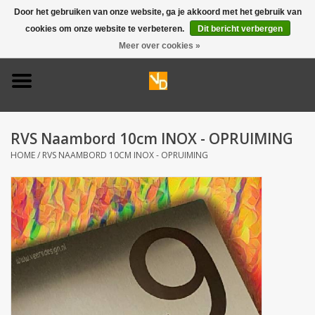
Door het gebruiken van onze website, ga je akkoord met het gebruik van
cookies om onze website te verbeteren.
Dit bericht verbergen
0 Artikelen - €0,00
Meer over cookies »
Home
Deurbel 316
RVS Naambord 10cm INOX - OPRUIMING
Deurbel 304
HOME
/
RVS NAAMBORD 10CM INOX - OPRUIMING
Huisnummers
Naamplaten
Opruiming