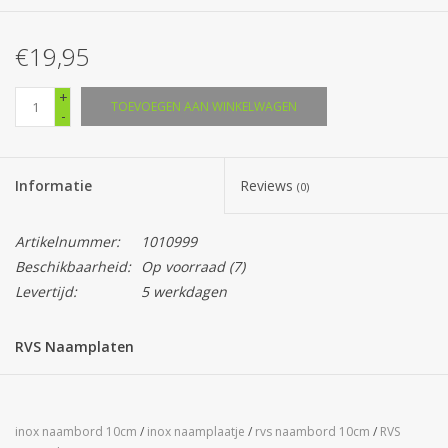
€19,95
+
TOEVOEGEN AAN WINKELWAGEN
-
Informatie
Reviews
(0)
Artikelnummer:
1010999
Beschikbaarheid:
Op voorraad
(7)
Levertijd:
5 werkdagen
RVS Naamplaten
Rvs 304 Naamplaat 10x10 cm evt. voorzien van tekst, cijfers en
logo's.
inox naambord 10cm
/
inox naamplaatje
/
rvs naambord 10cm
/
RVS
Altijd geheel gratis een opzet van het rvs naambord 10cm.