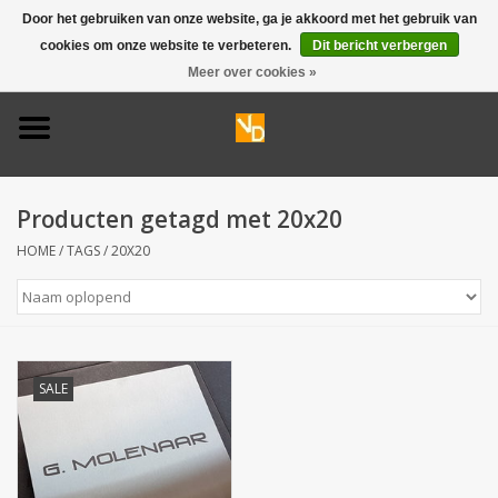
Door het gebruiken van onze website, ga je akkoord met het gebruik van
cookies om onze website te verbeteren.
Dit bericht verbergen
0 Artikelen - €0,00
Meer over cookies »
Home
Deurbel 316
Producten getagd met 20x20
Deurbel 304
HOME
/
TAGS
/
20X20
Huisnummers
Naamplaten
SALE
Opruiming