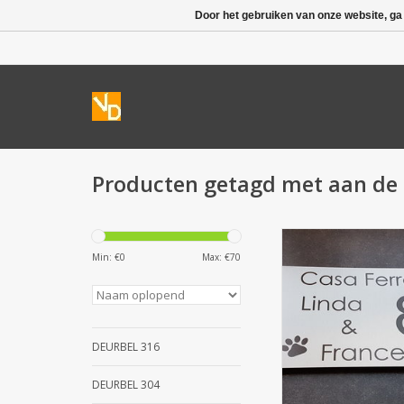
Door het gebruiken van onze website, ga
Producten getagd met aan de
RVS 316 Naamplaten: P
graveren. Deze rvs 
Min: €
0
Max: €
70
van 20x30 cm kan 
worden van tekst, c
logo's en is zowel hor
verticaal te plaats
afstandsbussen van
DEURBEL 316
de achterzijde krij
onzichtbare be
DEURBEL 304