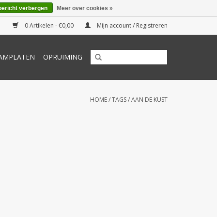
bericht verbergen
Meer over cookies »
0 Artikelen - €0,00
Mijn account / Registreren
AMPLATEN
OPRUIMING
HOME
/
TAGS
/
AAN DE KUST