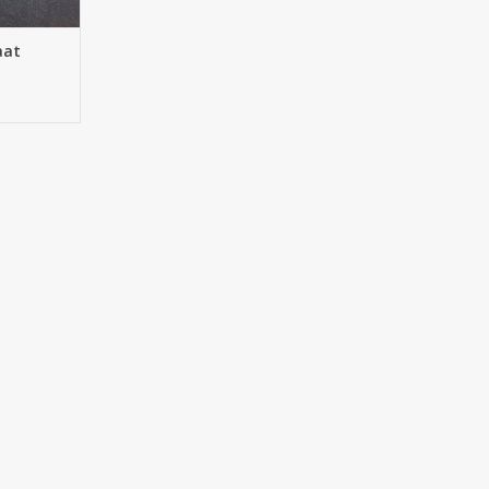
NKELWAGEN
aat