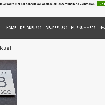
 je akkoord met het gebruik van cookies om onze website te verbeteren.
Dit 
HOME
DEURBEL 316
DEURBEL 304
HUISNUMMERS
NA
 kust
rijs incl.
Naamplaat
voorzien
ijfers en
izontaal als
en. Dmv.
 10mm aan
gt u een
vesti