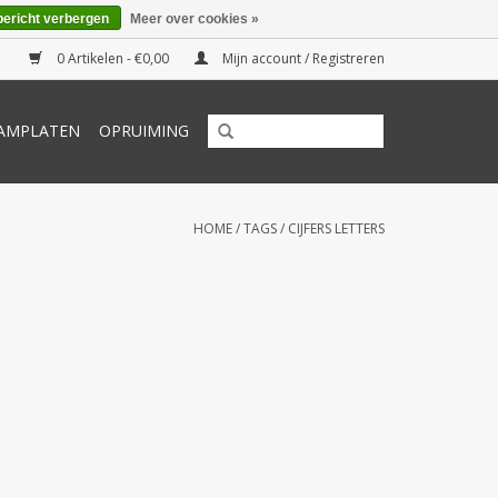
bericht verbergen
Meer over cookies »
0 Artikelen - €0,00
Mijn account / Registreren
AMPLATEN
OPRUIMING
HOME
/
TAGS
/
CIJFERS LETTERS