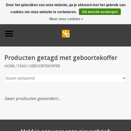
Door het gebruiken van onze website, ga je akkoord met het gebruik van
cookies om onze website te verbeteren.
Dit bericht verbergen
0 Artikelen - €0,00
Meer over cookies »
Home
Deurbel 316
Producten getagd met geboortekoffer
Deurbel 304
HOME
/
TAGS
/
GEBOORTEKOFFER
Huisnummers
Naamplaten
Geen producten gevonden!...
Opruiming