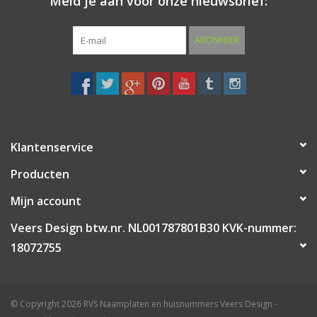
Meld je aan voor onze nieuwsbrief:
ABONNEER
Klantenservice
Producten
Mijn account
Veers Design btw.nr. NL001787801B30 KVK-nummer:
18072755
© Copyright 2026 RVS Naamplaten en huisnummers Veers Design -