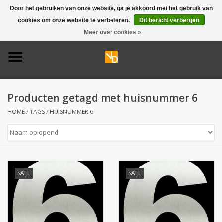
Door het gebruiken van onze website, ga je akkoord met het gebruik van
cookies om onze website te verbeteren.
Dit bericht verbergen
0 Artikelen - €0,00
Meer over cookies »
Home
Deurbel 316
Producten getagd met huisnummer 6
Deurbel 304
HOME
/
TAGS
/
HUISNUMMER 6
Huisnummers
Naamplaten
SALE
SALE
Opruiming