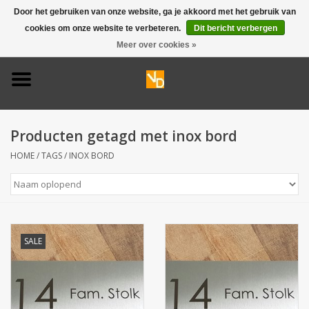
Door het gebruiken van onze website, ga je akkoord met het gebruik van
cookies om onze website te verbeteren.
Dit bericht verbergen
0 Artikelen - €0,00
Meer over cookies »
Home
Deurbel 316
Producten getagd met inox bord
Deurbel 304
HOME
/
TAGS
/
INOX BORD
Huisnummers
Naamplaten
SALE
Opruiming