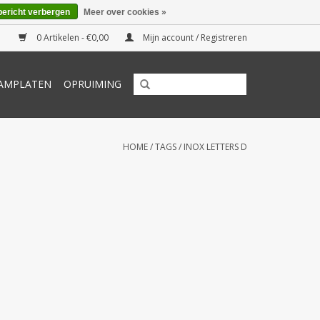
bericht verbergen
Meer over cookies »
0 Artikelen - €0,00
Mijn account / Registreren
AMPLATEN
OPRUIMING
HOME
/
TAGS
/
INOX LETTERS D