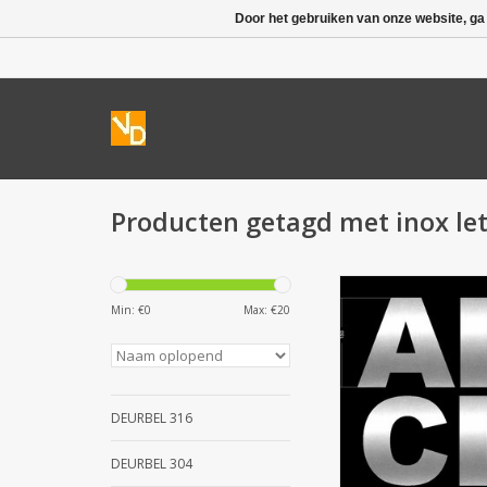
Door het gebruiken van onze website, ga
Producten getagd met inox let
RVS letters D 
Min: €
0
Max: €
20
TOEVOEGEN AAN WI
DEURBEL 316
DEURBEL 304