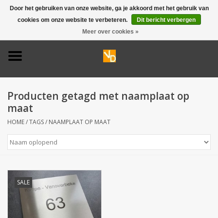
Door het gebruiken van onze website, ga je akkoord met het gebruik van
cookies om onze website te verbeteren.
Dit bericht verbergen
0 Artikelen - €0,00
Meer over cookies »
Home
Deurbel 316
Producten getagd met naamplaat op
Deurbel 304
maat
HOME
/
TAGS
/
NAAMPLAAT OP MAAT
Huisnummers
Naamplaten
SALE
Opruiming