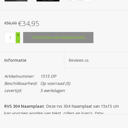
€34,95
€50,00
+
TOEVOEGEN AAN WINKELWAGEN
-
Informatie
Reviews
(0)
Artikelnummer:
1515 OP
Beschikbaarheid:
Op voorraad
(5)
Levertijd:
5 werkdagen
RVS 304 Naamplaat
: Deze rvs 304 Naamplaat van 15x15 cm
kan voorzien worden van tekst, cijfers en logo's. Dmv.
afstandsbussen van 10mm aan de achterzijde krijgt u een
onzichtbare bevestiging en een mooi zwevend effect! Vermeld