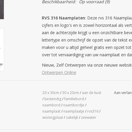
Beschikbaarheid:
Op voorraad
(9)
RVS 316 Naamplaten
: Deze rvs 316 Naamplaa
cijfers en logo's en is zowel horizontaal als v
aan de achterzijde krijgt u een onzichtbare be
lettertype en omschrijf de opzet van de tekst e
maken voor u altijd geheel gratis een opzet tot
over tot vervaardiging van uw naamplaat en dat
Nieuw, Zelf Ontwerpen via onze nieuwe website,
Ontwerpen
Online
20 x 30cm
/
30 x 20cm
/
aan de kust
Aan verlan
/
bestendig
/
familiebord
/
naambord
/
naambordje
/
naamplaat
/
naamplaatje
/
rvs316
/
woningplaat
/
zakelijk
/
zeewater