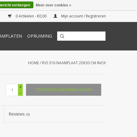
bericht verbergen
Meer over cookies »
0 Artikelen - €0,00
Mijn account / Registreren
AMPLATEN
OPRUIMING
HOME
/
RVS 316 NAAMPLAAT 20X30 CM INOX
+
TOEVOEGEN AAN WINKELWAGEN
-
Reviews
(0)