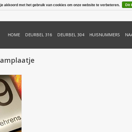
 je akkoord met het gebruik van cookies om onze website te verbeteren.
Dit 
HOME
DEURBEL 316
DEURBEL 304
HUISNUMMERS
NA
aamplaatje
 Naamplaat
or vlakke
s aan de
ien van
 voor een
ng! Vermeld
schrijf de
d. in het
op de be