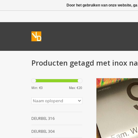
Door het gebruiken van onze website, ga
Producten getagd met inox n
RVS Naamplaten: Rvs
van 10x10 cm is vo
Min: €
0
Max: €
20
ondergronden en i
achterzijde voorz
dubbelzijdige tape
onzichtbare bevestigi
het lettertype en om
DEURBEL 316
opzet van de tekst e
opmerkingenveld 
DEURBEL 304