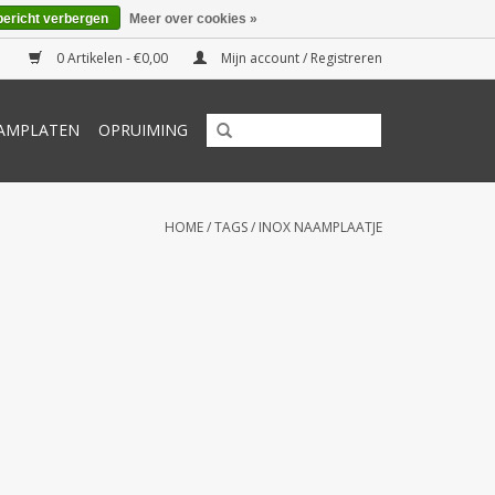
bericht verbergen
Meer over cookies »
0 Artikelen - €0,00
Mijn account / Registreren
AMPLATEN
OPRUIMING
HOME
/
TAGS
/
INOX NAAMPLAATJE